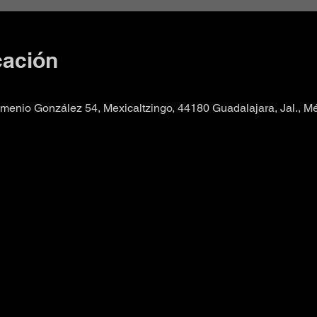
cación
enio González 54, Mexicaltzingo, 44180 Guadalajara, Jal., M